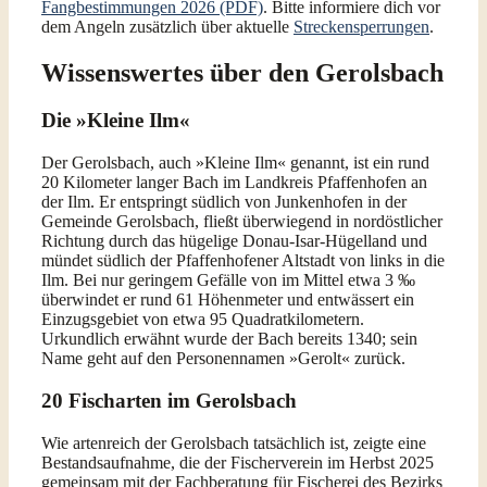
Fangbestimmungen 2026 (PDF)
. Bitte informiere dich vor
dem Angeln zusätzlich über aktuelle
Streckensperrungen
.
Wissenswertes über den Gerolsbach
Die »Kleine Ilm«
Der Gerolsbach, auch »Kleine Ilm« genannt, ist ein rund
20 Kilometer langer Bach im Landkreis Pfaffenhofen an
der Ilm. Er entspringt südlich von Junkenhofen in der
Gemeinde Gerolsbach, fließt überwiegend in nordöstlicher
Richtung durch das hügelige Donau-Isar-Hügelland und
mündet südlich der Pfaffenhofener Altstadt von links in die
Ilm. Bei nur geringem Gefälle von im Mittel etwa 3 ‰
überwindet er rund 61 Höhenmeter und entwässert ein
Einzugsgebiet von etwa 95 Quadratkilometern.
Urkundlich erwähnt wurde der Bach bereits 1340; sein
Name geht auf den Personennamen »Gerolt« zurück.
20 Fischarten im Gerolsbach
Wie artenreich der Gerolsbach tatsächlich ist, zeigte eine
Bestandsaufnahme, die der Fischerverein im Herbst 2025
gemeinsam mit der Fachberatung für Fischerei des Bezirks