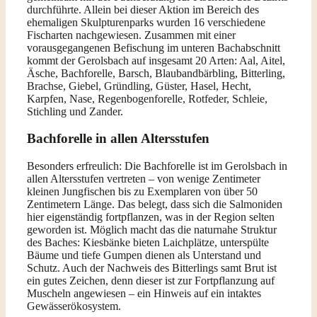
durchführte. Allein bei dieser Aktion im Bereich des
ehemaligen Skulpturenparks wurden 16 verschiedene
Fischarten nachgewiesen. Zusammen mit einer
vorausgegangenen Befischung im unteren Bachabschnitt
kommt der Gerolsbach auf insgesamt 20 Arten: Aal, Aitel,
Äsche, Bachforelle, Barsch, Blaubandbärbling, Bitterling,
Brachse, Giebel, Gründling, Güster, Hasel, Hecht,
Karpfen, Nase, Regenbogenforelle, Rotfeder, Schleie,
Stichling und Zander.
Bachforelle in allen Altersstufen
Besonders erfreulich: Die Bachforelle ist im Gerolsbach in
allen Altersstufen vertreten – von wenige Zentimeter
kleinen Jungfischen bis zu Exemplaren von über 50
Zentimetern Länge. Das belegt, dass sich die Salmoniden
hier eigenständig fortpflanzen, was in der Region selten
geworden ist. Möglich macht das die naturnahe Struktur
des Baches: Kiesbänke bieten Laichplätze, unterspülte
Bäume und tiefe Gumpen dienen als Unterstand und
Schutz. Auch der Nachweis des Bitterlings samt Brut ist
ein gutes Zeichen, denn dieser ist zur Fortpflanzung auf
Muscheln angewiesen – ein Hinweis auf ein intaktes
Gewässerökosystem.