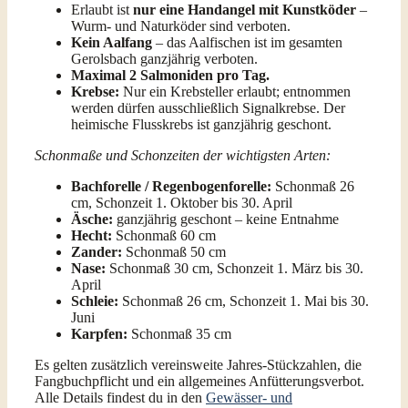
Erlaubt ist
nur eine Handangel mit Kunstköder
–
Wurm- und Naturköder sind verboten.
Kein Aalfang
– das Aalfischen ist im gesamten
Gerolsbach ganzjährig verboten.
Maximal 2 Salmoniden pro Tag.
Krebse:
Nur ein Krebsteller erlaubt; entnommen
werden dürfen ausschließlich Signalkrebse. Der
heimische Flusskrebs ist ganzjährig geschont.
Schonmaße und Schonzeiten der wichtigsten Arten:
Bachforelle / Regenbogenforelle:
Schonmaß 26
cm, Schonzeit 1. Oktober bis 30. April
Äsche:
ganzjährig geschont – keine Entnahme
Hecht:
Schonmaß 60 cm
Zander:
Schonmaß 50 cm
Nase:
Schonmaß 30 cm, Schonzeit 1. März bis 30.
April
Schleie:
Schonmaß 26 cm, Schonzeit 1. Mai bis 30.
Juni
Karpfen:
Schonmaß 35 cm
Es gelten zusätzlich vereinsweite Jahres-Stückzahlen, die
Fangbuchpflicht und ein allgemeines Anfütterungsverbot.
Alle Details findest du in den
Gewässer- und