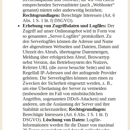
entsprechenden Serveranbieter (auch „Webhoster“
genannt) mieten oder anderweitig beziehen;
Rechtsgrundlagen:
Berechtigte Interessen (Art. 6
Abs. 1 S. 1 lit. f) DSGVO).
Erhebung von Zugriffsdaten und Logfiles:
Der
Zugriff auf unser Onlineangebot wird in Form von
so genannten „Server-Logfiles“ protokolliert. Zu
den Serverlogfiles können die Adresse und Name
der abgerufenen Webseiten und Dateien, Datum und
Uhrzeit des Abrufs, übertragene Datenmengen,
Meldung über erfolgreichen Abruf, Browsertyp
nebst Version, das Betriebssystem des Nutzers,
Referrer URL (die zuvor besuchte Seite) und im
Regelfall IP-Adressen und der anfragende Provider
gehören. Die Serverlogfiles können zum einen zu
Zwecken der Sicherheit eingesetzt werden, z. B.,
um eine Überlastung der Server zu vermeiden
(insbesondere im Fall von missbräuchlichen
Angriffen, sogenannten DDoS-Attacken) und zum
anderen, um die Auslastung der Server und ihre
Stabilität sicherzustellen;
Rechtsgrundlagen:
Berechtigte Interessen (Art. 6 Abs. 1 S. 1 lit. f)
DSGVO).
Löschung von Daten:
Logfile-
Informationen werden für die Dauer von maximal