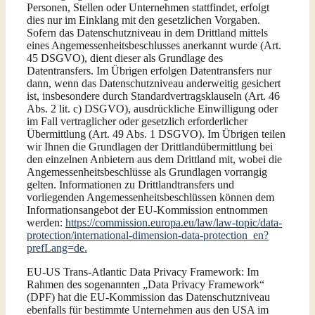
Personen, Stellen oder Unternehmen stattfindet, erfolgt
dies nur im Einklang mit den gesetzlichen Vorgaben.
Sofern das Datenschutzniveau in dem Drittland mittels
eines Angemessenheitsbeschlusses anerkannt wurde (Art.
45 DSGVO), dient dieser als Grundlage des
Datentransfers. Im Übrigen erfolgen Datentransfers nur
dann, wenn das Datenschutzniveau anderweitig gesichert
ist, insbesondere durch Standardvertragsklauseln (Art. 46
Abs. 2 lit. c) DSGVO), ausdrückliche Einwilligung oder
im Fall vertraglicher oder gesetzlich erforderlicher
Übermittlung (Art. 49 Abs. 1 DSGVO). Im Übrigen teilen
wir Ihnen die Grundlagen der Drittlandübermittlung bei
den einzelnen Anbietern aus dem Drittland mit, wobei die
Angemessenheitsbeschlüsse als Grundlagen vorrangig
gelten. Informationen zu Drittlandtransfers und
vorliegenden Angemessenheitsbeschlüssen können dem
Informationsangebot der EU-Kommission entnommen
werden:
https://commission.europa.eu/law/law-topic/data-
protection/international-dimension-data-protection_en?
prefLang=de.
EU-US Trans-Atlantic Data Privacy Framework: Im
Rahmen des sogenannten „Data Privacy Framework“
(DPF) hat die EU-Kommission das Datenschutzniveau
ebenfalls für bestimmte Unternehmen aus den USA im